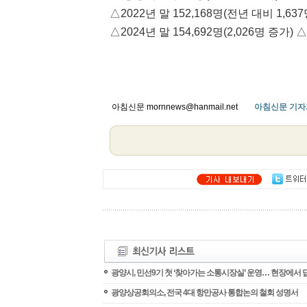
△2022년 말 152,168명(전년 대비 1,637
△2024년 말 154,692명(2,026명 증가) △
아침신문 mornnews@hanmail.net
아침신문 기자
광양시, 민선9기 첫 ‘찾아가는 소통시장실’ 운영… 현장에서 
광양상공회의소, 전국 4대 항만공사 통합논의 철회 성명서