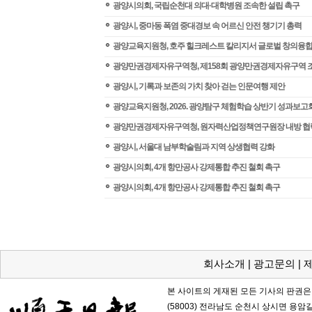
광양시의회, 국립순천대 의대·대학병원 조속한 설립 촉구
광양시, 중마동 폭염 중대경보 속 어르신 안전 챙기기 총력
광양교육지원청, 호주 힐크레스트 칼리지서 글로벌 창의융합
광양만권경제자유구역청, 제158회 광양만권경제자유구역 
광양시, 기록과 보존의 가치 찾아 걷는 인문여행 제안
광양교육지원청, 2026. 광양탐구 체험학습 상반기 성과보고
광양만권경제자유구역청, 원자력산업정책연구원장 내방 협
광양시, 서울대 남부학술림과 지역 상생협력 강화
광양시의회, 4개 항만공사 강제통합 추진 철회 촉구
광양시의회, 4개 항만공사 강제통합 추진 철회 촉구
회사소개 | 광고문의 | 
본 사이트의 게재된 모든 기사의 판권은
(58003) 전라남도 순천시 상시면 용암길