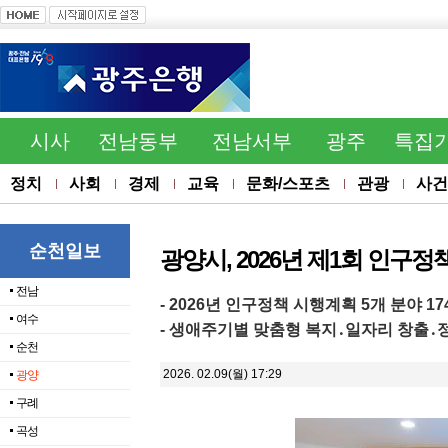
시사
전남동부
전남서부
광주
특집
정치
사회
경제
교육
문화/스포츠
관광
사건
순천일보
광양시, 2026년 제1회 인구
전남
- 2026년 인구정책 시행계획 5개 분야 17
여수
- 생애주기별 맞춤형 복지․일자리 창출․정
순천
2026. 02.09(월) 17:29
광양
구례
곡성